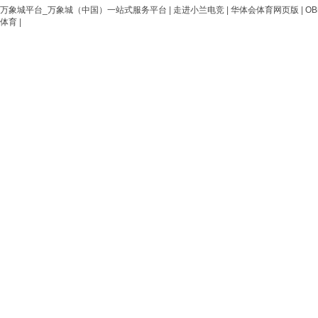
万象城平台_万象城（中国）一站式服务平台
|
走进小兰电竞
|
华体会体育网页版
|
O
体育
|