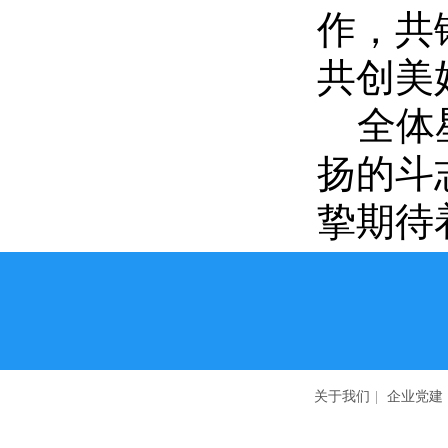
作，共
共创美
全体
扬的斗
挚期待
关于我们
|
企业党建