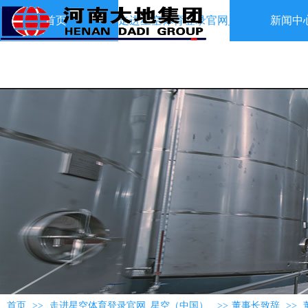
首页
走进星空体育登录官网_星空（中国）,
新闻中
首页
>>
走进星空体育登录官网_星空（中国）,
>>
董事长致辞
>>