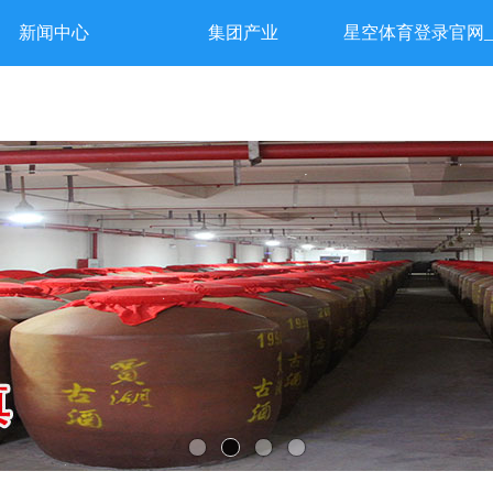
（中国）,
新闻中心
集团产业
星空体育登录官网_