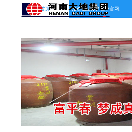
首页
走进星空体育登录官网_星空