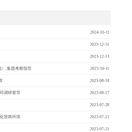
2024-10-11
2023-12-31
2023-12-13
）,集团考察指导
2023-10-11
察
2023-08-18
公司调研督导
2023-08-17
2023-07-28
优化营商环境
2023-07-21
2023-07-21