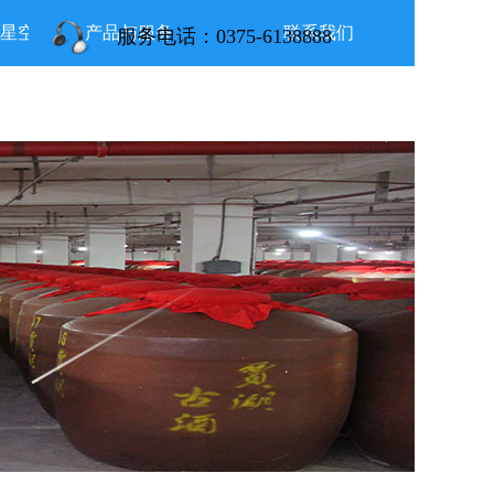
星空（中国）,
产品与服务
联系我们
服务电话：0375-6138888