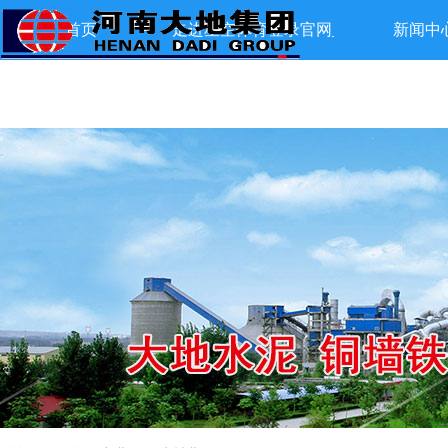
首页
走进星空体育登录官网_星空（中国）,
新闻中